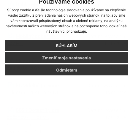
Používame cookies
Nahlásenie
Dátum vyvesenia:
Súbory cookie a ďalšie technológie sledovania používame na zlepšenie
vodomerov
| 0.28 Mb
10.06.2025
vášho zážitku z prehliadania našich webových stránok, na to, aby sme
Stredoslovenská vodárenská
vám zobrazovali prispôsobený obsah a cielené reklamy, na analýzu
prevádzková spoločnosť, a.s.
návštevnosti našich webových stránok a na pochopenie toho, odkiaľ naši
návštevníci prichádzajú.
Mobilný odber krvi
Dátum vyvesenia:
|
5.47 Mb
02.06.2025
SÚHLASÍM
Zmeniť moje nastavenia
Medzinárodný deň
Dátum vyvesenia:
detí 30.05.2025
| 0.35 Mb
28.05.2025
Odmietam
Pravidelné povinné
Dátum vyvesenia:
očkovanie detí
| 0.84 Mb
15.05.2025
BBSK Dotazníky pre
Dátum vyvesenia:
občanov -
| 0.01 Mb
17.04.2025
Koncepcia rozvoja
sociálnych služieb ...