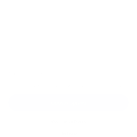
Príloha:
Príloha
*
povinné položky
*
Oboznámil som sa so
spracúvaním osobných údajov
Google reCaptcha Response
Odoslať správu
Rýchle odkazy
História