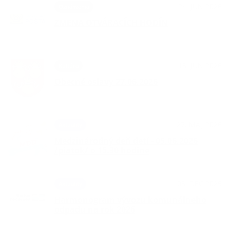
24. JÚN 2026
Oznámenia
ZMENA OTVÁRACÍCH HODÍN
15. JÚN 2026
Kultúra
Obecné oslavy 27.06.2026
27. MÁJ 2026
Aktuality
Medzinárodný deň detí - 05.06.2026
/piatok/ o 15.30 hodine
05. DEC 2025
Aktuality
Harmonogram vývozu komunálneho
odpadu na rok 2026