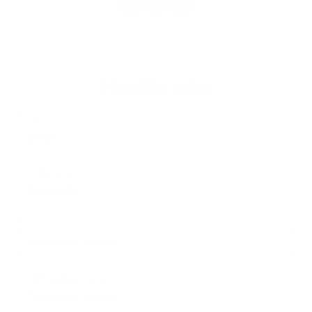
1
2
>
Napíšte nám
Meno
Priezvisko
E-mailová adresa
*
Meno:
*
Priezvisko:
*
E-mailová adresa:
Text vašej správy...
*
Text vašej správy: