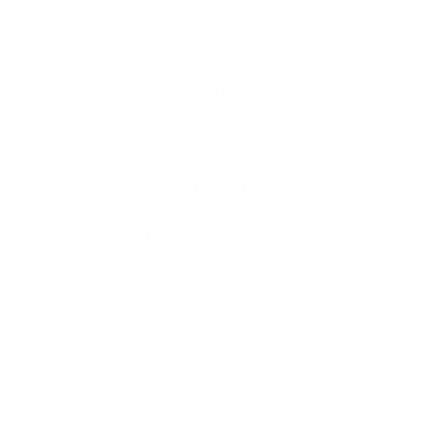
Školstvo
Kultúra
Fotogaléria
Kontakty
Kontaktné informácie
+421 47 489 21 23
obecvelkezlievce@velkezlievce.sk
využite možnosť získavania aktuálnych informácií s využitím RSS
,
CMS systém (redakčný) systém ECHELON 2,
Mapa stránok
,
web portál
,
webhosting
,
webex.digital, s.r.o.
,
domény
,
registrácia domény
,
spoločnosť webex.digital, s.r.o.
,
technický prevádzkovateľ