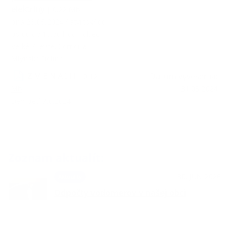
elektriny
| 0.22 Mb
dňa 23.05.2024 / štvrtok/ od
08.00 do 15.30 hod - obec
Veľké Zlievce, Čomor a
Mlynská Dolina
Z M E N A ! ! !
Dátum vyvesenia:
| 0.12
Mb
31.05.2024
Deň detí 7.6.2024
Zoznam aktualít:
30. JÚN 2026
Aktuality
Odpočty vodomerov v našej obci