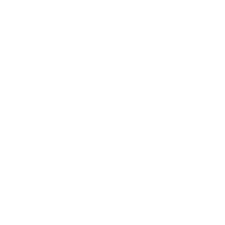
Postup pri registrácii
Dátum vyvesenia:
chovu do CRHZ
| 0.01 Mb
08.04.2025
Registrácia chovu
Dátum vyvesenia:
farmy - HZ
| 0.11 Mb
08.04.2025
Žiadosť o registráciu
Dátum vyvesenia:
chovu Výzva
| 0.02 Mb
08.04.2025
PRÍKLADY
Dátum vyvesenia:
DEZINFEKČNÝCH
17.03.2025
PROSTRIEDKOV PROTI
VÍRUSOM AMO, SLAK,
AI,...
| 0.96 Mb
Oznam - Opatrenia
Dátum vyvesenia: