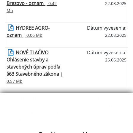
Brezovo - oznam
| 0.42
22.08.2025
Mb
HYDREE AGRO-
Dátum vyvesenia:
oznam
| 0.06 Mb
22.08.2025
NOVÉ TLAČIVO
Dátum vyvesenia:
Ohlásenie stavby a
26.06.2025
stavebných úprav podľa
§63 Stavebného zákona
|
0.57 Mb
Vyhlásenie času
Dátum vyvesenia:
zvýšeného
19.06.2025
nebezpečenstva vzniku
požiaru
| 0.3 Mb