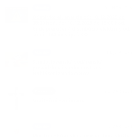
07. NOV 2025
Aktuality
Odstávka el. energie od: 10.12.2025 od
08:00 hod. do: 10.12.2025 do 15:00 hod.
bude prerušená distribúcia elektriny od.
súp.č. 140 do súp.č. 338
10. JÚN 2025
Aktuality
Stredoslovenská vodárenská
prevádzková spoločnosť, a.s. -
Nahlásenie vodomerov
26. MAR 2024
Oznámenia
Smútočné oznámenia
01. MAR 2024
Aktuality
Miestna občianska a preventívna služba