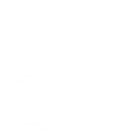
službu MUNIPOLIS
| 0.38
06.12.2024
Mb
Mikuláš 2024
Dátum vyvesenia:
| 0.15
Mb
26.11.2024
Obecné oslavy Veľké
Dátum vyvesenia:
Zlievce 2024
| 6.93 Mb
08.07.2024
Zákaz spaľovania
Dátum vyvesenia:
odpadov
| 0.21 Mb
08.07.2024
Ochrana pred
Dátum vyvesenia:
požiarmi
| 0.14 Mb
08.07.2024
Oznámenie o
Dátum vyvesenia:
prerušení distribúcie
24.04.2024