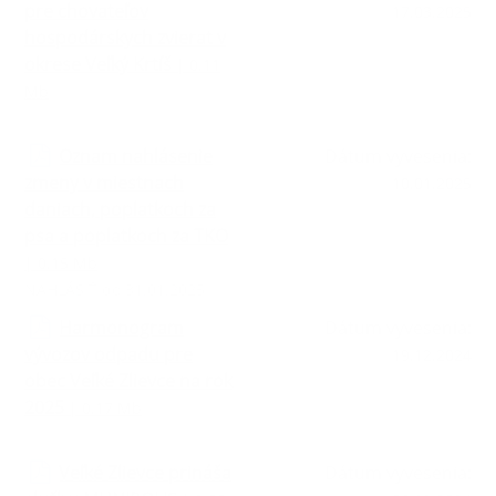
pre chovateľov
17.03.2025
hospodárskych zvierat v
okrese Veľký Krtíš
| 0.11
Mb
Oznam nahlásenie
Dátum vyvesenia:
zmeny v miestnach
10.01.2025
daniach, poplatkoch za
psa a poplatkoch za TKO
| 0.15 Mb
NAHLÁSIŤ do 31.01.2025
Harmonogram
Dátum vyvesenia:
vývozov odpadu pre
19.12.2024
obec Veľké Zlievce na rok
2025
| 0.17 Mb
Veľké Zlievce prináša
Dátum vyvesenia: