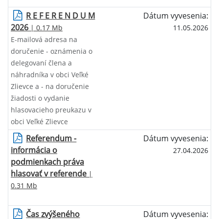
R E F E R E N D U M
Dátum vyvesenia:
2026
| 0.17 Mb
11.05.2026
E-mailová adresa na
doručenie - oznámenia o
delegovaní člena a
náhradníka v obci Veľké
Zlievce a - na doručenie
žiadosti o vydanie
hlasovacieho preukazu v
obci Veľké Zlievce
Referendum -
Dátum vyvesenia:
informácia o
27.04.2026
podmienkach práva
hlasovať v referende
|
0.31 Mb
Čas zvýšeného
Dátum vyvesenia: