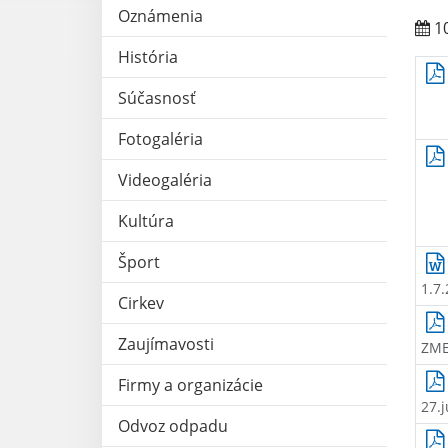
Oznámenia
10
História
Súčasnosť
Fotogaléria
Videogaléria
Kultúra
Šport
1.7.
Cirkev
Zaujímavosti
ZME
Firmy a organizácie
27.
Odvoz odpadu