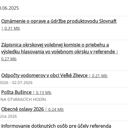
.06.2025
Oznámenie o oprave a údržbe produktovodu Slovnaft
| 0.31 Mb
Zápisnica okrskovej volebnej komisie o priebehu a
výsledku hlasovania vo volebnom okrsku v referende
|
0.27 Mb
Odpočty vodomerov v obci Veľké Zlievce
| 0.21 Mb
2026 - 02.07.2026
Pošta Bušince
| 0.13 Mb
NA OTVÁRACÍCH HODÍN
Obecné oslavy 2026
| 0.24 Mb
júna 2026
Informovanie dotknutých osôb pre účely referenda