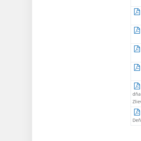
dňa 
Zli
Deň