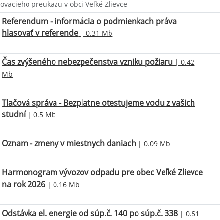
sovacieho preukazu v obci Veľké Zlievce
Referendum - informácia o podmienkach práva
hlasovať v referende
| 0.31 Mb
Čas zvýšeného nebezpečenstva vzniku požiaru
| 0.42
Mb
Tlačová správa - Bezplatne otestujeme vodu z vašich
studní
| 0.5 Mb
Oznam - zmeny v miestnych daniach
| 0.09 Mb
Harmonogram vývozov odpadu pre obec Veľké Zlievce
na rok 2026
| 0.16 Mb
Odstávka el. energie od súp.č. 140 po súp.č. 338
| 0.51