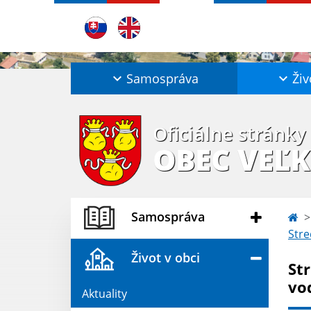
Samospráva
Živ
Oficiálne stránky
OBEC VEĽK
Samospráva
Stre
Život v obci
St
vo
Aktuality