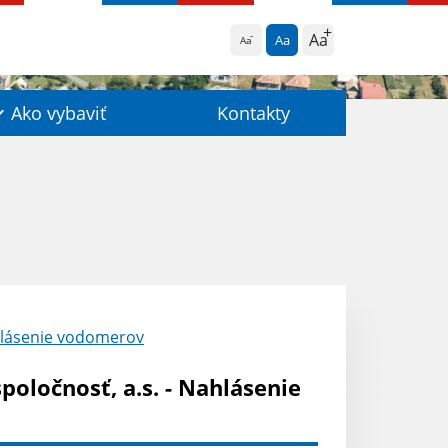
Aa
Aa
Aa
Ako vybaviť
Kontakty
hlásenie vodomerov
oločnosť, a.s. - Nahlásenie