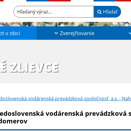
Hľadaný výraz...
Hľadať
ot v obci
Zverejňovanie
É ZLIEVCE
doslovenská vodárenská prevádzková spoločnosť, a.s. - Na
redoslovenská vodárenská prevádzková sp
domerov