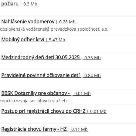
požiaru
| 0.3 Mb
Nahlásenie vodomerov
| 0.28 Mb
edoslovenská vodárenská prevádzková spoločnosť, a.s.
Mobilný odber krvi
| 5.47 Mb
Medzinárodný deň detí 30.05.2025
| 0.35 Mb
Pravidelné povinné očkovanie detí
| 0.84 Mb
BBSK Dotazníky pre občanov -
| 0.01 Mb
epcia rozvoja sociálnych služieb ...
Postup pri registrácii chovu do CRHZ
| 0.01 Mb
Registrácia chovu farmy - HZ
| 0.11 Mb