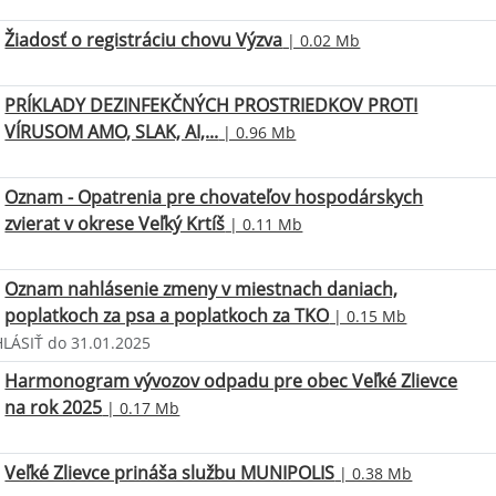
Žiadosť o registráciu chovu Výzva
| 0.02 Mb
PRÍKLADY DEZINFEKČNÝCH PROSTRIEDKOV PROTI
VÍRUSOM AMO, SLAK, AI,...
| 0.96 Mb
Oznam - Opatrenia pre chovateľov hospodárskych
zvierat v okrese Veľký Krtíš
| 0.11 Mb
Oznam nahlásenie zmeny v miestnach daniach,
poplatkoch za psa a poplatkoch za TKO
| 0.15 Mb
LÁSIŤ do 31.01.2025
Harmonogram vývozov odpadu pre obec Veľké Zlievce
na rok 2025
| 0.17 Mb
Veľké Zlievce prináša službu MUNIPOLIS
| 0.38 Mb