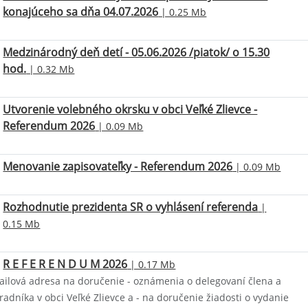
konajúceho sa dňa 04.07.2026
| 0.25 Mb
Medzinárodný deň detí - 05.06.2026 /piatok/ o 15.30
hod.
| 0.32 Mb
Utvorenie volebného okrsku v obci Veľké Zlievce -
Referendum 2026
| 0.09 Mb
Menovanie zapisovateľky - Referendum 2026
| 0.09 Mb
Rozhodnutie prezidenta SR o vyhlásení referenda
|
0.15 Mb
R E F E R E N D U M 2026
| 0.17 Mb
ailová adresa na doručenie - oznámenia o delegovaní člena a
adníka v obci Veľké Zlievce a - na doručenie žiadosti o vydanie