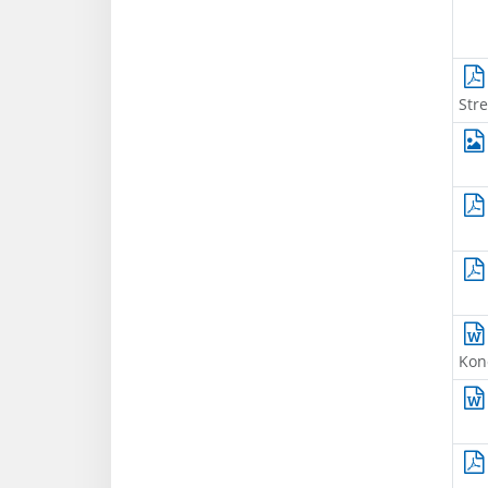
Str
Konc