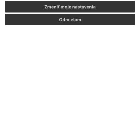
Zmeniť moje nastavenia
*
Priezvisko:
Odmietam
*
E-mailová adresa:
Text vašej správy...
*
Text vašej správy:
Príloha:
Príloha