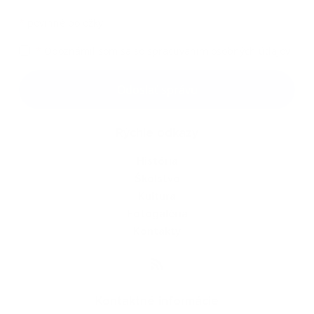
*
povinné položky
*
Oboznámil som sa so
spracúvaním osobných údajov
Google reCaptcha Response
Odoslať správu
Rýchle odkazy
História
Školstvo
Kultúra
Fotogaléria
Kontakty
Kontaktné informácie