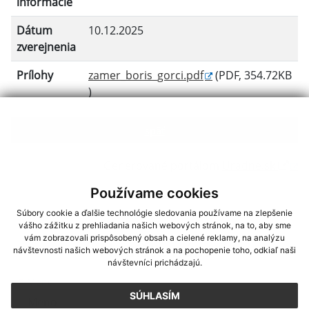
informácie
Dátum
10.12.2025
zverejnenia
Prílohy
zamer_boris_gorci.pdf
(PDF, 354.72KB
)
späť
Generované portálom
Uradne.sk
Používame cookies
Súbory cookie a ďalšie technológie sledovania používame na zlepšenie
vášho zážitku z prehliadania našich webových stránok, na to, aby sme
vám zobrazovali prispôsobený obsah a cielené reklamy, na analýzu
Napíšte nám
návštevnosti našich webových stránok a na pochopenie toho, odkiaľ naši
návštevníci prichádzajú.
Meno
Priezvisko
E-mailová adresa
*
Meno:
SÚHLASÍM