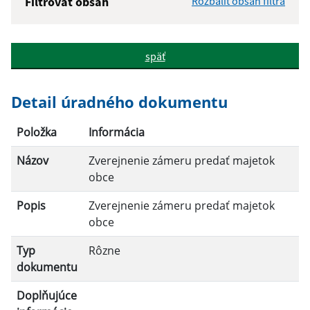
Filtrovať obsah
Rozbaliť obsah filtra
Názov:
späť
Popis:
Detail úradného dokumentu
Dátum zverejnenia od:
Položka
Informácia
Názov
Zverejnenie zámeru predať majetok
Dátum zverejnenia do:
obce
Popis
Zverejnenie zámeru predať majetok
obce
Filtrovať
Reset
Typ
Rôzne
dokumentu
Doplňujúce