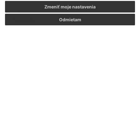
Zmeniť moje nastavenia
*
Priezvisko:
Odmietam
*
E-mailová adresa:
Text vašej správy...
*
Text vašej správy:
Príloha:
Príloha