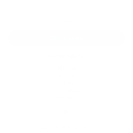
*
povinné položky
*
Oboznámil som sa so
spracúvaním osobných údajov
Google reCaptcha Response
Odoslať správu
Rýchle odkazy
História
Školstvo
Kultúra
Fotogaléria
Kontakty
Kontaktné informácie