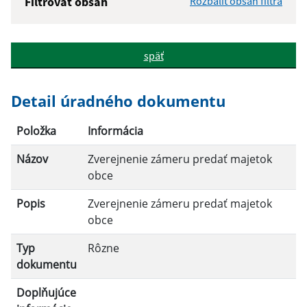
Filtrovať obsah
Rozbaliť obsah filtra
Názov:
späť
Popis:
Detail úradného dokumentu
Dátum zverejnenia od:
Položka
Informácia
Názov
Zverejnenie zámeru predať majetok
Dátum zverejnenia do:
obce
Popis
Zverejnenie zámeru predať majetok
obce
Filtrovať
Reset
Typ
Rôzne
dokumentu
Doplňujúce