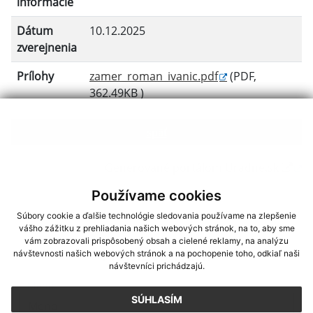
informácie
Dátum
10.12.2025
zverejnenia
Prílohy
zamer_roman_ivanic.pdf
(PDF,
362.49KB )
späť
Generované portálom
Uradne.sk
Používame cookies
Súbory cookie a ďalšie technológie sledovania používame na zlepšenie
vášho zážitku z prehliadania našich webových stránok, na to, aby sme
vám zobrazovali prispôsobený obsah a cielené reklamy, na analýzu
Napíšte nám
návštevnosti našich webových stránok a na pochopenie toho, odkiaľ naši
návštevníci prichádzajú.
Meno
Priezvisko
E-mailová adresa
*
Meno:
SÚHLASÍM