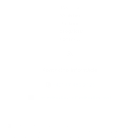
História
Školstvo
Kultúra
Fotogaléria
Kontakty
Kontaktné informácie
+421 47 489 21 23
obecvelkezlievce@velkezlievce.sk
využite možnosť získavania aktuálnych informácií s využitím RSS
,
CMS systém (redakčný) systém ECHELON 2,
Mapa stránok
,
web portál
,
webhosting
,
webex.digital, s.r.o.
,
domény
,
registrácia domény
,