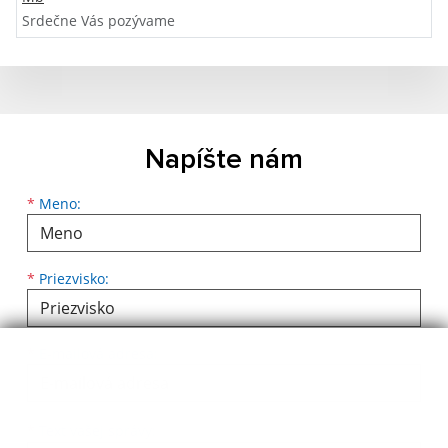
Srdečne Vás pozývame
Napíšte nám
Meno
Priezvisko
E-mailová adresa
*
Meno:
*
Priezvisko:
*
E-mailová adresa:
Text vašej správy...
*
Text vašej správy: