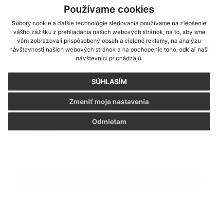
Používame cookies
Súbory cookie a ďalšie technológie sledovania používame na zlepšenie
vášho zážitku z prehliadania našich webových stránok, na to, aby sme
vám zobrazovali prispôsobený obsah a cielené reklamy, na analýzu
návštevnosti našich webových stránok a na pochopenie toho, odkiaľ naši
návštevníci prichádzajú.
SÚHLASÍM
Príloha:
Zmeniť moje nastavenia
Príloha
Odmietam
*
povinné položky
*
Oboznámil som sa so
spracúvaním osobných údajov
Google reCaptcha Response
Odoslať správu
Rýchle odkazy