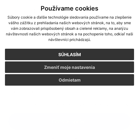
Text vašej správy...
*
Text vašej správy:
Používame cookies
Súbory cookie a ďalšie technológie sledovania používame na zlepšenie
vášho zážitku z prehliadania našich webových stránok, na to, aby sme
vám zobrazovali prispôsobený obsah a cielené reklamy, na analýzu
návštevnosti našich webových stránok a na pochopenie toho, odkiaľ naši
návštevníci prichádzajú.
SÚHLASÍM
Príloha:
Zmeniť moje nastavenia
Príloha
Odmietam
*
povinné položky
*
Oboznámil som sa so
spracúvaním osobných údajov
Google reCaptcha Response
Odoslať správu