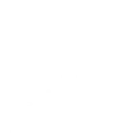
Rýchle odkazy
História
Školstvo
Kultúra
Fotogaléria
Kontakty
Kontaktné informácie
+421 47 489 21 23
obecvelkezlievce@velkezlievce.sk
využite možnosť získavania aktuálnych informácií s využitím RSS
,
CMS systém (redakčný) systém ECHELON 2,
Mapa stránok
,
web portál
,