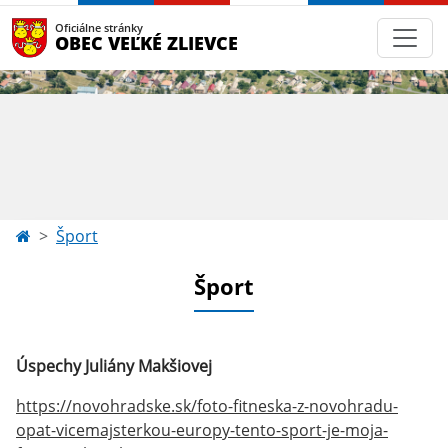
Oficiálne stránky
OBEC VEĽKÉ ZLIEVCE
Šport
Šport
Úspechy Juliány Makšiovej
https://novohradske.sk/foto-fitneska-z-novohradu-
opat-vicemajsterkou-europy-tento-sport-je-moja-