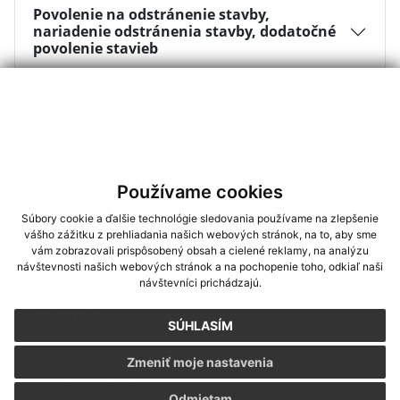
Povolenie na odstránenie stavby,
nariadenie odstránenia stavby, dodatočné
povolenie stavieb
Napíšte nám
Používame cookies
Meno
Priezvisko
E-mailová adresa
Súbory cookie a ďalšie technológie sledovania používame na zlepšenie
*
Meno:
vášho zážitku z prehliadania našich webových stránok, na to, aby sme
vám zobrazovali prispôsobený obsah a cielené reklamy, na analýzu
návštevnosti našich webových stránok a na pochopenie toho, odkiaľ naši
návštevníci prichádzajú.
*
Priezvisko:
SÚHLASÍM
*
E-mailová adresa:
Zmeniť moje nastavenia
Odmietam