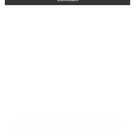
Text vašej správy...
*
Text vašej správy:
Príloha:
Príloha
*
povinné položky
*
Oboznámil som sa so
spracúvaním osobných údajov
Google reCaptcha Response
Odoslať správu