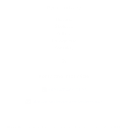
Rýchle odkazy
História
Školstvo
Kultúra
Fotogaléria
Kontakty
Kontaktné informácie
+421 47 489 21 23
obecvelkezlievce@velkezlievce.sk
využite možnosť získavania aktuálnych informácií s využitím RSS
,