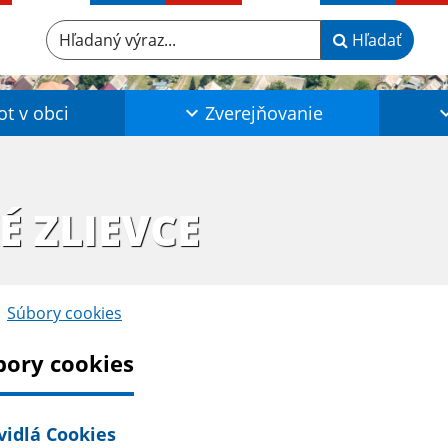
Hľadaný výraz...
Hľadať
ot v obci
Zverejňovanie
É ZLIEVCE
Súbory cookies
bory cookies
vidlá Cookies