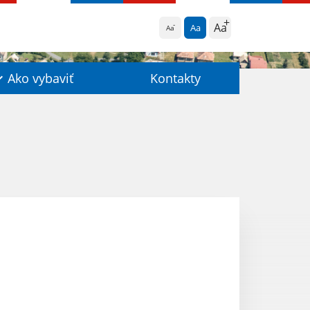
Aa
Aa
Aa
Ako vybaviť
Kontakty