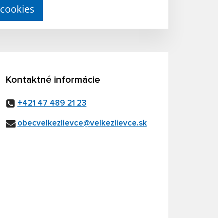
 cookies
Kontaktné informácie
+421 47 489 21 23
obecvelkezlievce@velkezlievce.sk