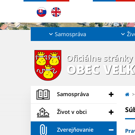
Samospráva
Živ
Oficiálne stránky
OBEC VEĽK
Samospráva
Sú
Život v obci
Zverejňovanie
Pra