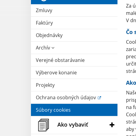
Za ú
Zmluvy
malé
V dn
Faktúry
Čo 
Objednávky
Cook
Archív
zari
pred
Verejné obstarávanie
urči
strá
Výberove konanie
Ako
Projekty
Naše
Ochrana osobných údajov
pris
na f
Súbory cookies
Cook
strá
Ako vybaviť
aby 