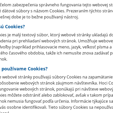
čelom zabezpečenia správneho fungovania tejto webovej st
 dátové súbory s názvom Cookies. Prezeraním týchto strán
ešnej dobe je to bežne používaný nástroj.
sú Cookies?
ies je malý textový súbor, ktorý webové stránky ukladajú 
adenia pri prehliadaní webových stránok. Umožňuje webovej 
voľby (napríklad prihlasovacie meno, jazyk, veľkosť písma a
tého časového obdobia, takže ich nemusíte znova zadávať 
nok.
 používame Cookies?
 webové stránky používajú súbory Cookies na zapamätanie n
pôsobenie webových stránok záujmom návštevníka. Hoci C
ungovanie webových stránok, ponúkajú pri návšteve webovýc
ies môžete odstrániť alebo zablokovať, avšak v takom príp
nok nemusia fungovať podľa určenia. Informácie týkajúce sa
vás osobne identifikovali. Tieto súbory Cookies sa nepoužívaj