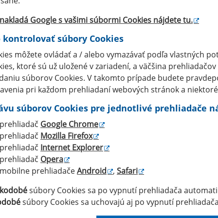
sané.
nakladá Google s vašimi súbormi Cookies nájdete
tu
.
 kontrolovať súbory Cookies
ies môžete ovládať a / alebo vymazávať podľa vlastných pot
ies, ktoré sú už uložené v zariadení, a väčšina prehliadačov
daniu súborov Cookies. V takomto prípade budete pravdep
avenia pri každom prehliadaní webových stránok a niektoré 
ávu súborov Cookies pre jednotlivé prehliadače ná
prehliadač
Google Chrome
prehliadač
Mozilla Firefox
prehliadač
Internet Explorer
prehliadač
Opera
mobilne prehliadače
Android
,
Safari
tkodobé
súbory Cookies sa po vypnutí prehliadača automati
odobé
súbory Cookies sa uchovajú aj po vypnutí prehliadača