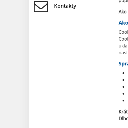
popí
Kontakty
Ako 
Ako
Cook
Cook
ukla
nast
Spr
Krá
Dlh