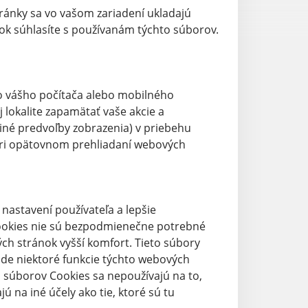
ránky sa vo vašom zariadení ukladajú
ok súhlasíte s používanám týchto súborov.
do vášho počítača alebo mobilného
lokalite zapamätať vaše akcie a
 iné predvoľby zobrazenia) v priebehu
pri opätovnom prehliadaní webových
astavení používateľa a lepšie
ookies nie sú bezpodmienečne potrebné
h stránok vyšší komfort. Tieto súbory
ade niektoré funkcie týchto webových
 súborov Cookies sa nepoužívajú na to,
ú na iné účely ako tie, ktoré sú tu