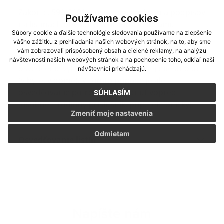
Zákon č. 599/2001 o osvedčovaní listín a podpisov
Používame cookies
na listinách obvodnými úradmi a obcami.
Súbory cookie a ďalšie technológie sledovania používame na zlepšenie
vášho zážitku z prehliadania našich webových stránok, na to, aby sme
Ak sa nemôže fyzická osoba dostaviť do úradnej
vám zobrazovali prispôsobený obsah a cielené reklamy, na analýzu
miestnosti zo zdravotných dôvodov, môže sa toto
návštevnosti našich webových stránok a na pochopenie toho, odkiaľ naši
osvedčenie vykonať aj mimo úradnej miestnosti
návštevníci prichádzajú.
(v byte, v dome). V tomto prípade je ale
osvedčovanie potrebné dohodnúť vopred
SÚHLASÍM
(osobne – rodinný príslušník, príp. telefonicky).
Zmeniť moje nastavenia
Odmietam
Osvedčovanie listín
Napíšte nám