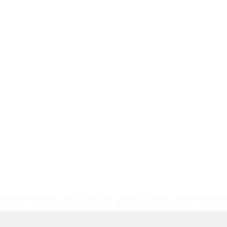
Kontaktné informácie
+421 47 489 21 23
obecvelkezlievce@velkezlievce.sk
využite možnosť získavania aktuálnych informácií s využitím RSS
,
CMS systém (redakčný) systém ECHELON 2,
Mapa stránok
,
web portál
,
webhosting
,
webex.digital, s.r.o.
,
domény
,
registrácia domény
,
spoločnosť webex.digital, s.r.o.
,
technický prevádzkovateľ
Posledná aktualizácia:
07.08.2026
Vytlačiť stránku
|
Vyhlásenie o prístupnosti
Autorské práva
|
Cookies
.
.
.
.
.
.
webdesign
|