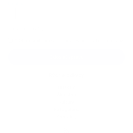
Príloha:
Príloha
*
povinné položky
*
Oboznámil som sa so
spracúvaním osobných údajov
Google reCaptcha Response
Odoslať správu
Rýchle odkazy
História
Školstvo
Kultúra
Fotogaléria
Kontakty