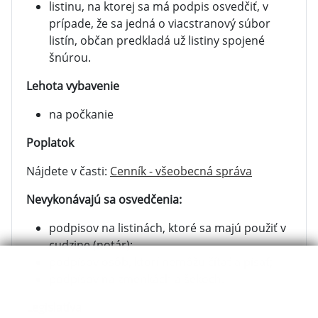
listinu, na ktorej sa má podpis osvedčiť, v
prípade, že sa jedná o viacstranový súbor
listín, občan predkladá už listiny spojené
šnúrou.
Lehota vybavenie
na počkanie
Poplatok
Nájdete v časti:
Cenník - všeobecná správa
Nevykonávajú sa osvedčenia:
podpisov na listinách, ktoré sa majú použiť v
cudzine (notár);
podpisov osôb, ktorí nemôžu čítať a písať;
podpisov na zmenkách a šekoch.
Legislatíva