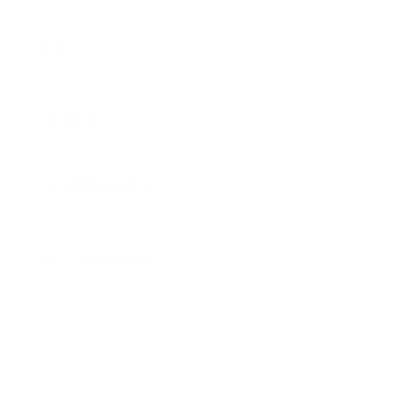
Meno
Priezvisko
E-mailová adresa
*
Meno:
*
Priezvisko:
*
E-mailová adresa:
Text vašej správy...
*
Text vašej správy: