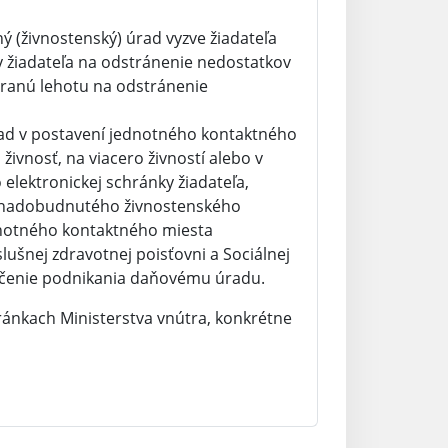
ý (živnostenský) úrad vyzve žiadateľa
y žiadateľa na odstránenie nedostatkov
eranú lehotu na odstránenie
úrad v postavení jednotného kontaktného
živnosť, na viacero živností alebo v
elektronickej schránky žiadateľa,
u nadobudnutého živnostenského
dnotného kontaktného miesta
ušnej zdravotnej poisťovni a Sociálnej
ončenie podnikania daňovému úradu.
ránkach Ministerstva vnútra, konkrétne