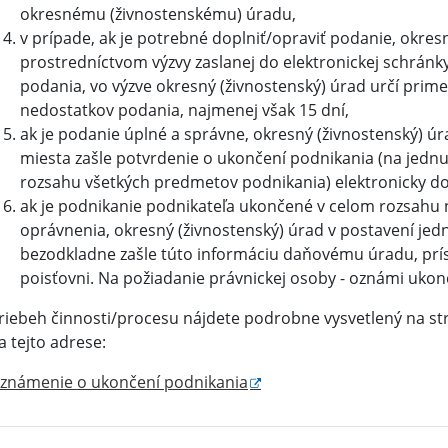
okresnému (živnostenskému) úradu,
v prípade, ak je potrebné doplniť/opraviť podanie, okresn
prostredníctvom výzvy zaslanej do elektronickej schránk
podania, vo výzve okresný (živnostenský) úrad určí prim
nedostatkov podania, najmenej však 15 dní,
ak je podanie úplné a správne, okresný (živnostenský) 
miesta zašle potvrdenie o ukončení podnikania (na jednu 
rozsahu všetkých predmetov podnikania) elektronicky do 
ak je podnikanie podnikateľa ukončené v celom rozsah
oprávnenia, okresný (živnostenský) úrad v postavení je
bezodkladne zašle túto informáciu daňovému úradu, prísl
poisťovni. Na požiadanie právnickej osoby - oznámi uk
riebeh činnosti/procesu nájdete podrobne vysvetlený na st
a tejto adrese:
známenie o ukončení podnikania