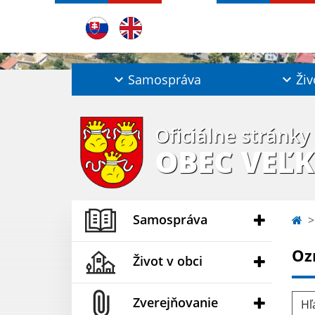
Samospráva
Živ
Oficiálne stránky
OBEC VEĽK
Samospráva
Oz
Život v obci
Hľad
Zverejňovanie