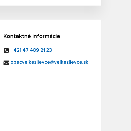
Kontaktné informácie
+421 47 489 21 23
obecvelkezlievce@velkezlievce.sk