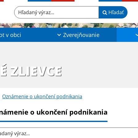
Hľadaný výraz...
Hľadať
ot v obci
Zverejňovanie
É ZLIEVCE
Oznámenie o ukončení podnikania
námenie o ukončení podnikania
aný výraz...