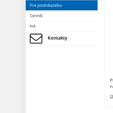
Pre podnikateľov
Cenník
Iné
Kontakty
P
n
O