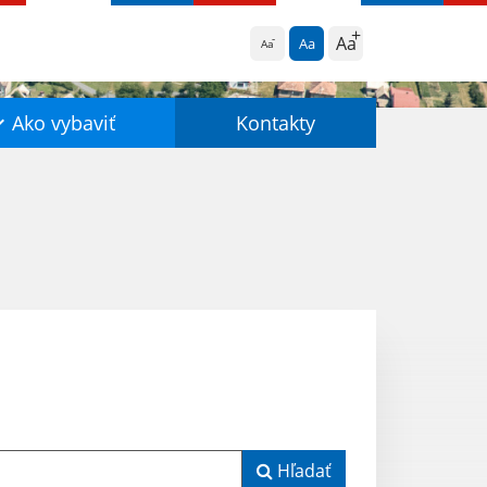
Aa
Aa
Aa
Ako vybaviť
Kontakty
Hľadať