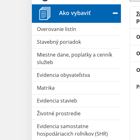
Ako vybaviť
Ž
p
Overovanie listín
O
Stavebný poriadok
O
Miestne dane, poplatky a cenník
služieb
O
Evidencia obyvateľstva
P
Matrika
Evidencia stavieb
Životné prostredie
Evidencia samostatne
hospodáriacich roľníkov (SHR)